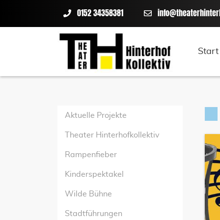
0152 34358381
info@theaterhinter
Start
Aktuelle Projekte
Theater Hinterhofkollektiv
Rampenfieber
Kinderspektakel
Wilde Bühne
Stadtführungen