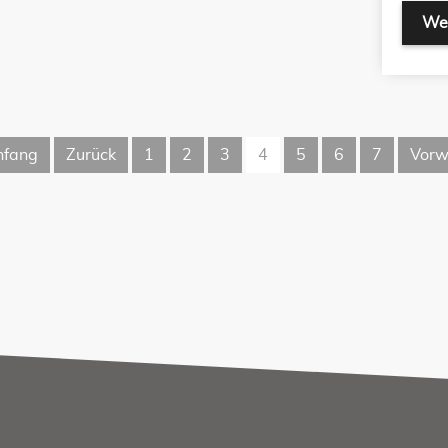
Wei
nfang
Zurück
1
2
3
4
5
6
7
Vorw
!