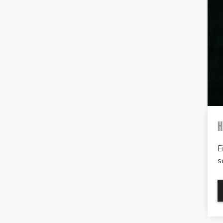
H
E
s