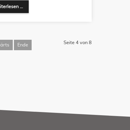
terlesen …
Seite 4 von 8
ärts
Ende