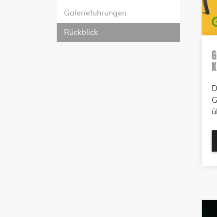
Galerieführungen
Rückblick
G
K
D
G
ü