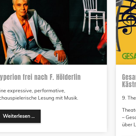
yperion frei nach F. Hölderlin
Gesa
Käst
ine expressive, performative,
chauspielerische Lesung mit Musik.
9. The
Theat
Weiterlesen …
– Ges
über L