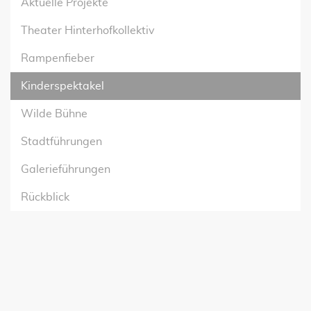
Aktuelle Projekte
Theater Hinterhofkollektiv
Rampenfieber
Kinderspektakel
Wilde Bühne
Stadtführungen
Galerieführungen
Rückblick
JETZT UNSEREN NEWSLETTER
ABONNIEREN!